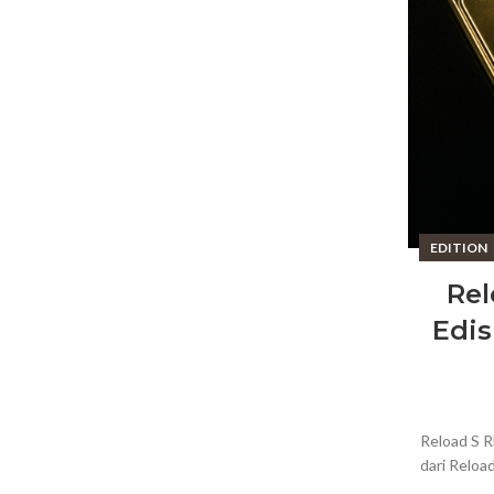
EDITION
Rel
Edis
Reload S R
dari Reloa