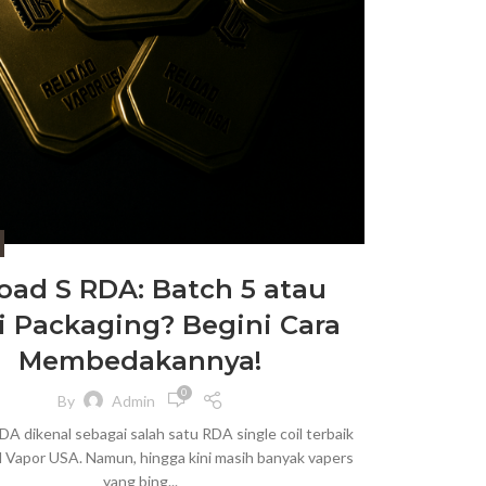
oad S RDA: Batch 5 atau
i Packaging? Begini Cara
Membedakannya!
0
By
Admin
DA dikenal sebagai salah satu RDA single coil terbaik
d Vapor USA. Namun, hingga kini masih banyak vapers
yang bing...