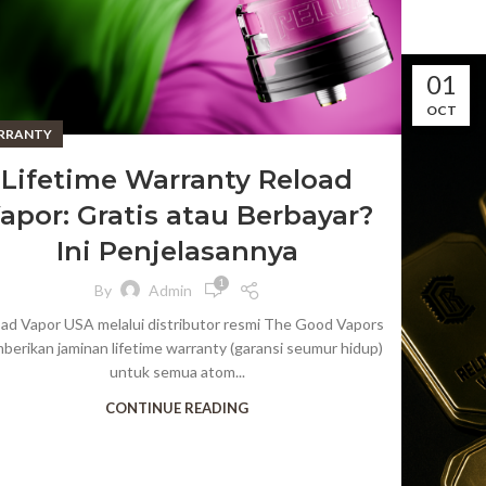
01
OCT
RRANTY
Lifetime Warranty Reload
apor: Gratis atau Berbayar?
Ini Penjelasannya
1
By
Admin
ad Vapor USA melalui distributor resmi The Good Vapors
erikan jaminan lifetime warranty (garansi seumur hidup)
untuk semua atom...
CONTINUE READING