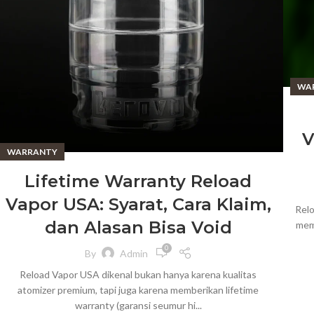
WA
V
WARRANTY
Lifetime Warranty Reload
Vapor USA: Syarat, Cara Klaim,
Relo
dan Alasan Bisa Void
memb
0
By
Admin
Reload Vapor USA dikenal bukan hanya karena kualitas
atomizer premium, tapi juga karena memberikan lifetime
warranty (garansi seumur hi...