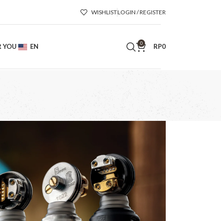
WISHLIST
LOGIN / REGISTER
0
R YOU
EN
RP
0