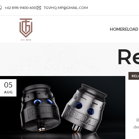
+62 898‑9400‑600
TGVHQ.MP@GMAIL.COM
HOME
RELOAD
R
REL
05
AUG
R
de