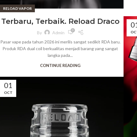
RELOAD VAPOR
Terbaru, Terbaik. Reload Draco
0
0
OC
By
Admin
Pasar vape pada tahun 2026 ini merilis sangat sedikit RDA baru.
Produk RDA dual coil berkualitas menjadi barang yang sangat
langka pada...
CONTINUE READING
01
OCT