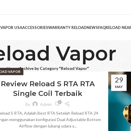
 VAPOR USA
ACCESSORIES
WARRANTY RELOAD
NEWS
FAQ
RELOAD NEA
eload Vapor
Home
Archive by Category "Reload Vapor"
OAD VAPOR
29
Review Reload S RTA RTA
MAY
Single Coil Terbaik
0
By
Admin
eload S RTA, Adalah Best RTA Setelah Reload RTA 24
ngan menggunakan konfigurasi Dual Adjustable Bottom
Airflow dengan lubang udara y...