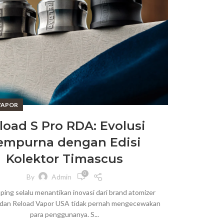
VAPOR
load S Pro RDA: Evolusi
empurna dengan Edisi
Kolektor Timascus
0
By
Admin
ping selalu menantikan inovasi dari brand atomizer
 dan Reload Vapor USA tidak pernah mengecewakan
para penggunanya. S...