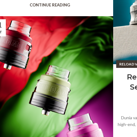
CONTINUE READING
1
T
RELOAD 
Re
S
Dunia va
high-end,